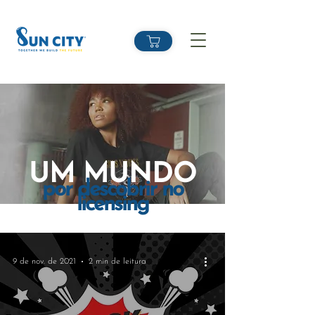
UM MUNDO
por descobrir no
licensing
9 de nov. de 2021
2 min de leitura