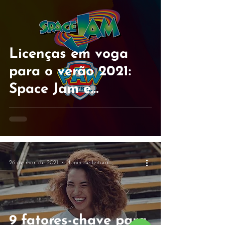
Licenças em voga
para o verão 2021:
Space Jam e
Patrulha Pata
26 de mar. de 2021
4 min de leitura
9 fatores-chave para