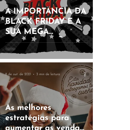
A IMPORTÂNCIA DA
BLACK FRIDAY E A
SUA MEGA
CONTRIBUIÇÃO
PARA O AUMENTO
DE VENDAS
8 de out. de 2021
3 min de leitura
As melhores
estratégias para
aumentar as vendas