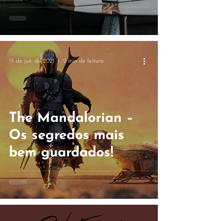
desvantagens!
15 de jun. de 2021
2 min de leitura
The Mandalorian –
Os segredos mais
bem guardados!