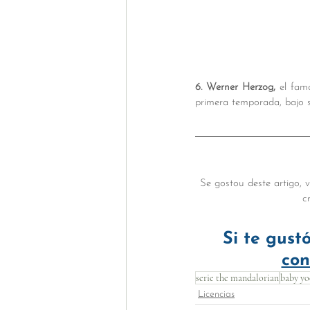
6. Werner Herzog,
 el famo
primera temporada, bajo s
Se gostou deste artigo, 
c
Si te gustó
con
serie the mandalorian
baby yo
Licencias