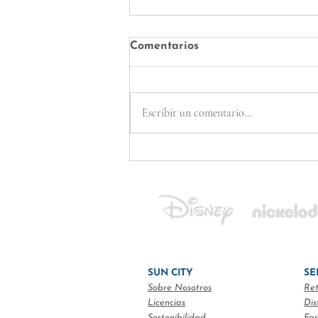
Comentarios
Escribir un comentario...
¡Un verano F-A-B-U-L-Á-S-
T-I-C-O para los más
pequeños!
SUN CITY
SE
Sobre Nosotros
Ret
Licencias
Dis
Sostenibilidad
Fas