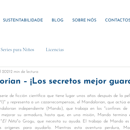
SUSTENTABILIDADE
BLOG
SOBRE NÓS
CONTACTO
y Series para Niños
Licencias
ul 2021
2 min de lectura
rian – ¡Los secretos mejor guar
rie de ficción científica que tiene lugar unos años después de la pelí
VI)" y representa a un cazarrecompensas, el Mandalorian, que actúa en 
alorian independiente (Mando), que trabaja en los "confines de la
mejorar su armadura, hasta que, en una misión, Mando termina e
 "
El Niño
"o Grogu, que necesita su ayuda. El trabajo de Mando es 
s orígenes para ayudarlo. Mientras esta aventura perdura, M