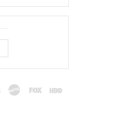
 de los reyes de la
ca de los años 70 –
 Floyd, AC/DC y
ones