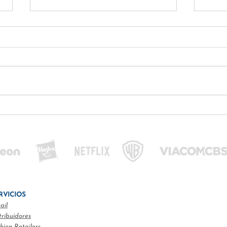
¿Tendrá el teletrabajo un
Auge
fin previsto? ¡Descubre las
músi
ventajas y desventajas!
Pink
Ram
RVICIOS
ail
tribuidores
hion Retailers