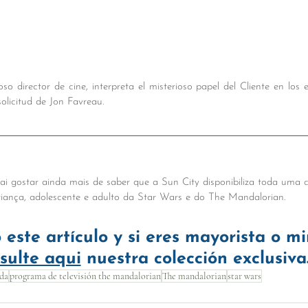
so director de cine, interpreta el misterioso papel del Cliente en los e
olicitud de Jon Favreau.
vai gostar ainda mais de saber que a Sun City disponibiliza toda uma 
riança, adolescente e adulto da Star Wars e do The Mandalorian. 
 este artículo y si eres mayorista o mi
sulte aqui
 nuestra colección exclusiva
da
programa de televisión the mandalorian
The mandalorian
star wars