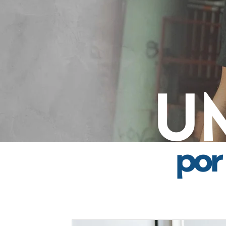
U
por 