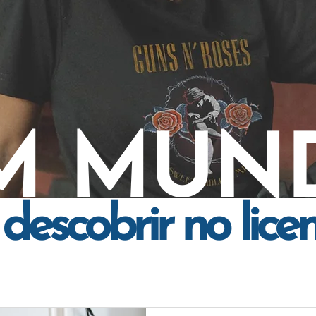
M MUN
descobrir no lice