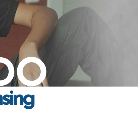
DO
nsing