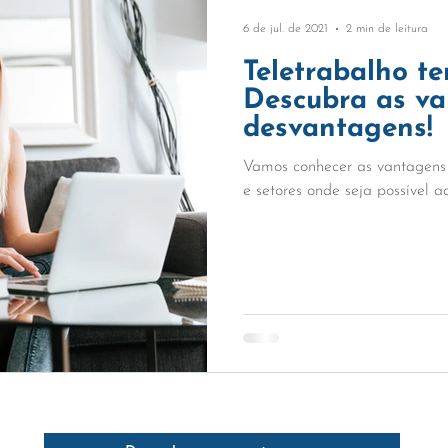
6 de jul. de 2021
2 min de leitura
Teletrabalho te
Descubra as va
desvantagens!
Vamos conhecer as vantagens 
e setores onde seja possível 